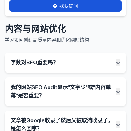
我要提问
内容与网站优化
学习如何创建高质量内容和优化网站结构
字数对SEO重要吗？
字数对SEO有一定影响，但它不是唯一的或决定性的
我的网站SEO Audit显示"文字少"或"内容单
因素。重要的是内容的质量、相关性和价值，而不仅
薄"是否重要？
仅是字数。
字数与SEO的关系：
当SEO审计工具显示"文字少"或"内容单薄"的警告时，
深度和全面性
：较长的内容通常能够更深入、更全
文章被Google收录了然后又被取消收录了，
这通常意味着工具检测到页面上的文本内容不足以被
面地覆盖一个主题，这有助于满足用户的信息需
是怎么回事？
搜索引擎充分理解和评估。虽然这不一定是严重问