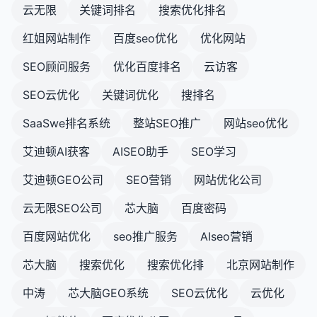
建一个既有利于搜索引擎爬行和索引，又能为用户提
云无限
关键词排名
搜索优化排名
供良好体验的网站架构，从而改善SEO表现和业务成
果。
红姐网站制作
百度seo优化
优化网站
SEO顾问服务
优化百度排名
云访客
SEO云优化
关键词优化
搜排名
SaaSwe排名系统
整站SEO推广
网站seo优化
艾迪顿AI获客
AISEO助手
SEO学习
艾迪顿GEO公司
SEO营销
网站优化公司
云无限SEO公司
芯大脑
百度密码
百度网站优化
seo推广服务
AIseo营销
芯大脑
搜索优化
搜索优化排
北京网站制作
中涛
芯大脑GEO系统
SEO云优化
云优化