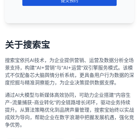
更新XML网站地图，移除已删除的页面。
多空间，提高了在搜索结果中的可见度。
显示与查询相关的图片或视频。
提交预约
使用简短的标题和小标题，提高可读性。
内容差异很大
：当内容与主网站的主题差异很大
原始内容创作者如何应对
张的标题和描述。
价值有限，因为搜索引擎无法访问和索引这些内容。
不如JSON-LD和Microdata常用。
4. 实施有效的内部链接策略
Nginx服务器：修改nginx.conf文件
可能以网格形式显示在有机搜索结果中或有专门
资源集中
：将大部分SEO资源集中在高优先级页面
将重要信息放在页面顶部，减少滚动需求。
通过Google Search Console请求移除已删除页面
竞争优势
：在竞争激烈的搜索结果中，丰富片段可
时，子域名可能是更好的选择。
实施结构化数据
：添加结构化数据标记，获取丰富
创建独特价值
：提供聚合网站无法轻易复制的独特
然而，通过创建内容预览、优化登录页面、开发配套
的标签页。
上。
的索引。
以帮助你的结果脱颖而出。
在相关内容之间创建有意义的内部链接，帮助搜索
通过CMS插件
：
实施结构化数据的最佳实践：
使用项目符号和编号列表，使内容更易于扫描。
不同的目标受众
：当内容针对完全不同的目标受众
片段。
内容和视角。
的公开内容和正确处理索引，网站所有者可以最大限
引擎理解内容关系。
新闻结果
：
批量优化
许多CMS系统提供重定向插件，可以轻松设置
：对于相似的页面（如产品列表页），考
潜在的排名提升
：虽然丰富片段本身不直接影响排
时。
总结来说，删除不排名的旧内容在某些情况下可能有
度地发挥受限内容的间接SEO价值。重要的是将受限
使用推荐的JSON-LD格式。
匹配搜索意图
：确保页面内容与用户搜索意图高度
优化用户体验
：改善网站的用户体验，包括页面加
5. 优化表单和互动元素
使用描述性的锚文本，包含相关关键词但避免过度
虑使用模板和批量优化技术。
301重定向。
名，但提高的点击率和用户参与度可能间接有助于
显示与查询相关的新闻文章。
助于提升SEO排名，特别是当这些内容是低质量、过
内容视为整体内容策略的一部分，而不是孤立的SEO
匹配。
载速度、导航和内容结构。
不同的品牌
：当子域名代表不同的品牌或产品线
只标记页面上实际存在的内容。
简化表单，减少必填字段数量。
优化。
排名。
关于搜索宝
时或重复的。然而，在删除任何内容之前，应该进行
通常有专门的"新闻"标签页。
定期审核
通过编程语言
：定期审核页面性能，调整SEO策略和资
：
资产。
时。
改善用户体验
：优化页面加载速度、移动友好性和
加强品牌建设
：投资品牌建设，提高品牌知名度和
确保结构化数据准确反映页面内容。
使用适合移动设备的输入类型（如数字、日期
确保重要页面获得更多的内部链接，传递更多的链
全面评估，考虑内容的价值、流量、链接和对网站整
源分配。
使用PHP、ASP等编程语言设置HTTP头
如何实现丰富片段：
内容可读性。
信任度。
相关搜索
：
技术隔离需求
：当需要技术隔离（如不同的服务
等）。
接权重。
体的影响。在许多情况下，更新和改进内容可能比删
使用结构化数据测试工具验证实施。
搜索宝依托AI技术，为企业提供营销、运营及数据分析全场
自动化工具
：使用SEO工具自动化某些优化任务，
建立品牌认知度
：通过内容营销、社交媒体等渠道
实施结构化数据
位于搜索结果底部的相关查询列表。
：使用结构化数据标记，获取丰富
器、不同的技术栈）时。
301重定向的最佳实践：
使用结构化数据
：
确保按钮和可点击元素足够大（至少48x48像
除它更有价值。如果决定删除内容，务必正确处理重
避免创建孤立页面（没有任何内部链接指向的页
景支持，构建"AI+营销"与"AI+运营"双引擎服务模式。该模
提高效率。
监控Google Search Console中的结构化数据报
提高品牌知名度。
片段。
帮助用户细化或扩展他们的搜索。
国际网站
：对于多语言或多地区的网站，有时会使
素），便于触摸操作。
定向和内部链接，以最大限度地减少负面影响。
面）。
在页面中添加结构化数据标记（如JSON-LD、
式不仅配备芯大脑舆情分析系统，更具备用户行为数据的深
确保重定向到相关内容，避免将所有页面重定向到
告。
分析和测试
：使用A/B测试不同的标题和描述，分
建立权威性
：通过高质量内容和链接建设建立行业
总结来说，虽然理想情况下应该为网站上的每个页面
用子域名（如uk.example.com）。
Microdata或RDFa）。
增加元素之间的间距，减少误误触可能性。
SERPs对SEO的重要性：
度挖掘与精准洞察能力，为企业决策提供数据支撑。
首页。
5. 创建XML网站地图
析哪些最有效。
权威性。
避免过度使用结构化数据或标记不相关的内容。
做SEO优化，但在实践中，更有效的策略是根据页面
选择适合你内容类型的结构化数据。
博客或论坛
：一些网站选择将博客或论坛放在子域
使用绝对URL，而不是相对URL。
排名目标
：SEO的主要目标是提高网站在相关关键
6. 优化视频和多媒体内容
监控内容使用
：监控聚合网站如何使用你的内容，
通过AI大模型与新媒体高效协同，可助力企业搭建"内容生
的价值和潜力分配SEO资源。核心页面（如首页、产
创建XML网站地图，列出网站上的所有重要页面。
总结来说，网站有排名但流量很少可能是由多种因素
名下（如blog.example.com）。
总结来说，结构化数据是SEO的重要组成部分，它帮
遵循最佳实践
：
词的SERPs中的排名。
确保它们遵守版权规定并正确归因。
产-流量捕获-商业转化"的全链路增长闭环，驱动业务持续
品页面、热门内容页面）应该进行全面优化，而次要
避免链式重定向（A → B → C），尽量直接重定向
使用自适应视频播放器，确保视频在所有设备上都
引起的，包括排名位置不佳、搜索量低、标题和描述
在Google Search Console和其他搜索引擎工具中
助搜索引擎更好地理解页面内容，并可能使搜索结果
只标记页面上实际存在的内容。
总结和建议：
提升。从算法策略优化到品牌声量管理，搜索宝始终以实战
页面（如联系页面、隐私政策页面）只需要基本的优
（A → C）。
考虑合作
点击率
：SERPs中的位置和展示方式直接影响点击
：与聚合网站建立合作关系，确保你的内
能正常播放。
不够吸引人、缺乏丰富片段、搜索意图不匹配等。通
提交网站地图。
显示丰富片段，提高点击率和转化率。正确实施结构
确保数据准确且与页面内容一致。
成效为导向，帮助企业在数字浪潮中把握发展机遇，强化竞
化。所有页面都应该进行基本的技术SEO和用户体验
容以有利的方式呈现并正确归因。
率。
过系统地分析这些因素并采取相应的优化措施，可以
对于大多数网站，
在网站迁移后，保持301重定向至少1年，以确保搜
子目录通常是更好的SEO选择
，
化数据可以为网站带来明显的竞争优势，特别是在竞
考虑使用缩略图代替自动播放视频，减少带宽使
考虑为不同类型的内容创建专用的网站地图（如文
争优势。
优化，以确保网站的整体健康和性能。
避免使用误导性或不准确的标记。
有效提高有机流量。重要的是不仅要关注排名，还要
因为它们可以共享主域名的权威性，集中链接
索引擎有足够的时间更新索引。
争激烈的行业。
用。
章、产品、图片等）。
可见度
：在SERPs中占据多个位置（如有机结果、
总结来说，聚合网站在Google上的表现有时优于原始
关注点击率和用户体验，以最大限度地发挥SEO的价
equity，并简化网站管理。
测试和验证
：
知识面板、图片结果等）可以提高品牌可见度。
提供视频控件，允许用户控制播放体验。
定期更新网站地图，反映网站内容的变化。
来源，主要是因为它们提供了更好的用户体验、更强
更新内部链接，指向新URL，而不是依赖重定向。