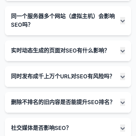
潜力。
下降，增加跳出率。
具等）。
善用户体验。
面暂时无法访问。
关键词覆盖
：更多的收录页面可以让网站覆盖更多
良好的内部链接可以改善用户体验，增加页面浏览
LCP (Largest Contentful Paint)
：最大内容绘
JavaScript代码弹窗（如订阅表单、通知、Cookie同
搜索意图
：不同的搜索意图需要不同长度的内容。
的关键词，特别是长尾关键词，从而获得更多的有
登录/注册页面
：主要功能是表单，文本内容有
JavaScript 渲染问题
：如果页面内容主要通过
同一个服务器多个网站（虚拟主机）会影响
量和停留时间。
制，衡量页面加载速度。理想情况下，LCP应在
网站架构对SEO的主要影响：
意书等）是否会影响自然排名，取决于多种因素，包
例如，"如何煮鸡蛋"可能只需要简短的说明，
机流量。
限。
JavaScript加载，Google可能无法正确渲染和索
SEO吗？
2.5秒以内。
括弹窗的类型、大小、出现时机和用户体验。Google
而"SEO完整指南"则需要更详细的长篇内容。
2. 内容更新和刷新
1. 爬行效率
引内容。
网站权威性
：较大的网站（通常有更多的收录页
感谢页面
：用户完成操作后的确认页面。
一直强调用户体验的重要性，因此设计不当的弹窗可
FID (First Input Delay)
：首次输入延迟，衡量页
最佳实践：
更新现有内容比创建全新内容通常更具成本效益。
面）可能被视为更权威，这可能间接有助于提高排
清晰的网站架构帮助搜索引擎爬虫更有效地浏览网
能会对排名产生负面影响。
图片画廊
面交互性。理想情况下，FID应在100毫秒以内。
：以视觉内容为主的页面。
2. 内容问题
在同一个服务器或IP地址上托管多个网站（通常称为
名。
刷新过时的内容可以恢复或提高其排名。
站。
关注质量而非数量
：创建能够真正帮助用户解决问
实时动态生成的页面对SEO有什么影响？
弹窗可能影响排名的方式：
CLS (Cumulative Layout Shift)
：累积布局偏
内容质量低
：Google可能认为内容质量不高，缺
虚拟主机）是否会影响SEO，这是一个常见的问题。
如何处理"文字少"或"内容单薄"的问题：
添加新信息、数据或案例研究可以增加内容的深度
合理的内部链接结构确保爬虫能够发现和访问所有
内部链接结构
：良好的内部链接结构可以帮助搜索
题或获取信息的内容。
移，衡量页面的视觉稳定性。理想情况下，CLS应
乏原创性或价值。
总的来说，在大多数情况下，共享IP地址本身不会对
用户体验因素
：
和价值。
重要页面。
引擎发现和索引更多页面，同时也有助于分配页面
评估页面目的
：首先确定页面的主要目的和目标受
根据主题和意图调整长度
：为每个主题提供适当深
小于0.1。
SEO产生负面影响，特别是如果这些网站都是合法
重复内容
：页面内容可能与网站内部或其他网站的
权重，可能影响排名。
过于频繁或侵入性的弹窗可能导致用户体验下
实时动态生成的页面（如使用JavaScript框架构建的
众。
扁平化的网站架构（重要页面距离首页不超过3次
度的覆盖，而不是人为地增加字数。
3. 用户体验优化
的、高质量的网站。
内容重复。
同时发布成千上万个URL对SEO有风险吗？
Core Web Vitals对于SEO的重要性：
降。
单页应用SPA、AJAX加载内容或根据用户输入实时生
点击）有助于确保重要页面被频繁爬行。
添加有价值的内容
：在适当的情况下，添加更多有
为什么高收录量不一定带来高排名：
优化内容结构
：使用标题、小标题、列表、图表等
内容被修改
：页面内容可能被大幅修改，导致
页面加载速度、移动友好性和导航结构等用户体验
为什么共享IP地址通常不会影响SEO：
成的内容）对SEO的影响取决于多种因素，特别是内
这可能导致更高的跳出率和更短的停留时间，这
价值、相关的文本内容。
排名因素
：Core Web Vitals是Google官方确认的
元素使内容更易于阅读和理解。
2. 索引覆盖率
Google重新评估并决定不索引。
因素对SEO越来越重要。
内容质量差
：如果大多数收录页面是低质量、重复
容的可访问性和搜索引擎的渲染能力。
些用户信号可能间接影响排名。
排名因素，直接影响搜索结果中的排名。
IP地址不是排名因素
：Google等搜索引擎不会仅
同时发布成千上万个URL（例如通过程序化SEO、大
优化现有内容
：确保现有内容是高质量、简洁且信
内容相关性差
：内容可能与网站主题或用户搜索意
或无价值的内容，它们可能不会获得良好的排名。
确保内容完整
良好的用户体验可以提高用户参与度指标（如停留
：覆盖主题的所有重要方面，提供全
良好的网站架构有助于确保更多有价值的页面被搜
删除不排名的旧内容是否能提升SEO排名？
内容可访问性
：
仅因为网站共享IP地址而对其进行惩罚。
实时动态生成页面可能面临的SEO挑战：
规模内容生成或网站迁移）确实存在一定的SEO风
息丰富的。
用户体验
：良好的Core Web Vitals分数意味着更
图相关性不高。
面的信息。
时间、跳出率），这些指标可能影响排名。
索引擎索引。
关键词 cannibalization
：过多针对相同关键词的
险，特别是如果处理不当。搜索引擎算法旨在识别和
如果弹窗阻止用户访问主要内容，可能会被视
好的用户体验，这可以提高用户参与度指标（如停
共享IP是常态
：大多数小型和中型网站都使用虚拟
使用结构化数据
内容可访问性
：
：对于内容较少的页面（如产品页
内容违规
：内容可能违反了Google的内容政策
改善用户体验可以直接提高转化率，即使排名没有
合理的导航和内部链接可以引导爬虫发现深层页
页面可能导致内部竞争，降低整体排名。
避免填充内容
：不要为了增加字数而添加无关或重
惩罚试图操纵排名的行为，而突然大量增加URL可能
为"干扰性插页"。
留时间、跳出率），间接影响排名。
主机，共享IP地址是行业常态。
面），使用结构化数据帮助搜索引擎理解页面内
（如垃圾内容、误导性内容等）。
删除不排名的旧内容是否能提升SEO排名，这取决于
变化。
传统的搜索引擎爬虫主要解析HTML内容，如果
面。
复的信息。
被视为可疑活动。
技术问题
：即使页面被收录，如果存在技术问题
Google在2017年推出的"干扰性插页"更新专门
社交媒体是否影响SEO？
容。
竞争优势
：优化Core Web Vitals可以为你提供相
多种因素，包括内容的质量、数量、与网站主题的相
内容质量更重要
：搜索引擎更关注网站内容的质
内容是通过JavaScript动态加载的，可能无法
清晰的分类和组织可以帮助搜索引擎理解网站的主
（如页面速度慢、移动友好性差等），也可能影响
3. 算法更新
针对这种情况，可能会对使用过度侵入性弹窗的
总结来说，虽然较长的内容在某些情况下可能对SEO
4. 结构化数据标记