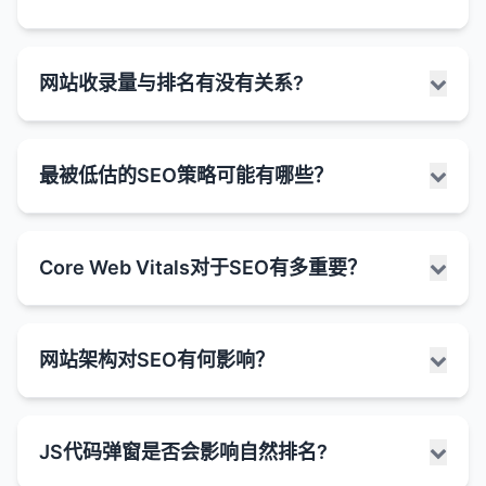
求，并向搜索引擎展示你对该主题的权威性。
题，但它确实可能影响页面的SEO表现。
关键词机会
：较长的内容提供了更多自然包含相关
为什么"文字少"或"内容单薄"可能是个问题：
关键词和语义变体的机会。
文章被Google收录后又被取消收录（也称为"去索
网站收录量与排名有没有关系?
引"或"降权"）是一个令人担忧的情况，但并不罕见。
用户停留时间
：高质量的长篇内容可能会增加用户
搜索引擎理解困难
：过少的文本使得搜索引擎难以
这可能由多种因素引起，从技术问题到内容质量问题
在页面上的停留时间，这是一个积极的用户信号。
理解页面的主题和相关性。
不等。
网站收录量（即被搜索引擎索引的页面数量）与排名
与排名的相关性
：一些研究表明，在搜索结果中排
关键词优化受限
：没有足够的文本，很难自然地包
最被低估的SEO策略可能有哪些？
可能的原因：
之间存在一定的关系，但这种关系并不是简单的线性
名靠前的页面平均字数较多（通常在1500字以
含目标关键词和相关术语。
关系。高收录量本身并不能保证高排名，反之亦然。
上），尤其是对于信息型和商业调查型查询。
用户价值不足
：单薄的内容可能无法充分满足用户
1. 技术问题
的信息需求。
收录量与排名的关系：
为什么字数不是唯一重要的因素：
在SEO领域，许多注意力都集中在热门策略上，如内
robots.txt 更改
：网站的robots.txt文件可能被更
Core Web Vitals对于SEO有多重要？
容创作、关键词优化和外链建设。然而，一些不太被
竞争劣势
：与内容更丰富的竞争对手相比，内容单
新，阻止了Google爬行该页面。
间接关系
：通常情况下，较大的网站（拥有更多页
内容质量
：1000字的高质量、有价值内容远胜于
关注但同样有效的策略往往被低估。以下是一些可能
薄的页面可能处于劣势。
面）可能有更多的收录量，并且可能在更多的关键
5000字的低质量、重复内容。
noindex 标签
：页面可能被添加了noindex标签，
被低估的SEO策略：
词上获得排名。但这并不意味着每个额外的收录页
Core Web Vitals（核心网页指标）是Google在
可能被视为低质量
：极端单薄的内容可能被搜索引
指示Google不要索引该页面。
内容相关性
：内容必须与用户的搜索意图和关键词
网站架构对SEO有何影响？
面都会直接提高排名。
2020年推出的一组用户体验相关的指标，旨在衡量网
擎视为低质量或"稀薄"的内容。
1. 内部链接优化
页面不可访问
：页面可能返回错误状态码（如
高度相关。
页的加载速度、交互性和视觉稳定性。自2021年5月
404、500等）。
内容质量是关键
：收录量的质量比数量更重要。一
合理的内部链接结构可以帮助搜索引擎更好地理解
哪些页面可能自然地内容较少：
内容结构
：良好的内容结构（如标题层级、列表、
起，Core Web Vitals正式成为Google搜索排名的重
个拥有100个高质量、相关页面的网站可能比一个
重定向问题
：页面可能被错误地重定向到另一个页
网站架构和页面重要性。
网站架构是指网站的组织结构和页面之间的关系，它
段落分隔）比单纯的字数更重要。
要因素。
联系页面
：主要包含联系信息，不需要大量文本。
JS代码弹窗是否会影响自然排名?
拥有1000个低质量页面的网站获得更好的整体排
面。
对SEO有深远的影响。一个良好的网站架构可以帮助
内部链接可以分配页面权重，提高重要页面的排名
用户体验
：冗长、杂乱的内容可能会导致用户体验
名。
产品页面
：特别是以图片为主的产品（如服装、家
Core Web Vitals包含三个关键指标：
搜索引擎更有效地爬行和索引网站内容，同时也能改
网站迁移
：网站迁移过程中可能出现问题，导致页