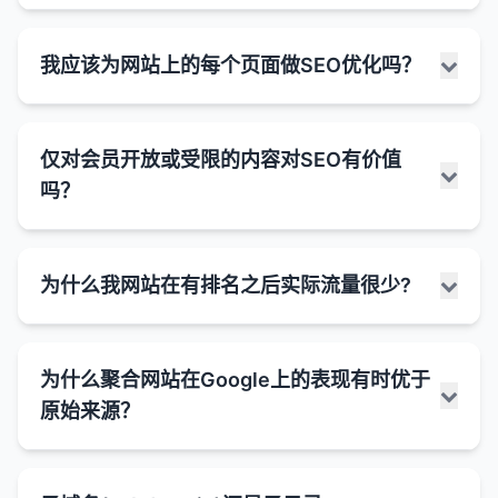
对于竞争对手的优势，特别是在竞争激烈的行业。
潜在的风险：
关性以及删除后的处理方式。在某些情况下，删除不
量、相关性和用户体验，而不是IP地址。
被正确抓取和索引。
添加相关多媒体
：在适当的情况下，添加高质量的
题和内容结构。
排名。
网站进行惩罚。
有益，但它不应被视为目标本身。更重要的是创建高
Google的算法更新可能导致某些类型的内容排名
排名的旧内容可能有助于提升SEO排名，但在其他情
结构化数据可以帮助搜索引擎更好地理解页面内
图片、视频、图表等多媒体内容。
移动优先
虽然Google现在可以渲染JavaScript，但这个
：随着移动搜索的增长，良好的移动用户
技术隔离
：现代虚拟主机技术提供了良好的隔离，
爬行预算问题
：
社交媒体与SEO之间的关系是一个复杂且经常被讨论
质量、相关、结构良好的内容，能够全面满足用户需
缺乏外部链接
：没有足够的高质量外部链接，即使
3. 页面权重分配
下降或被去索引。
况下可能没有明显效果或甚至产生负面影响。
移动体验
：
容。
我应该为网站上的每个页面做SEO优化吗？
体验变得越来越重要，Core Web Vitals是衡量这
过程可能不如直接解析HTML高效。
一个网站的问题通常不会影响同一服务器上的其他
的话题。虽然社交媒体信号（如点赞、分享、评论）
优化元标签
：确保标题标签和元描述准确且包含目
搜索引擎为每个网站分配有限的爬行预算（即它
求。字数应该是内容自然发展的结果，而不是刻意追
有很多收录页面，也可能难以获得良好的排名。
主要更新（如Panda、Penguin等）通常会引起更
在移动设备上，弹窗更容易造成用户体验问题。
它可以使搜索结果显示丰富片段（如星级评分、价
一点的关键指标。
网站架构影响页面之间的权重分配。
网站。
删除不排名的旧内容可能有助于提升SEO的情况：
本身不是直接的排名因素，但社交媒体确实可以通过
标关键词。
索引问题
：
们愿意花费在爬行网站上的资源）。
求的目标。
明显的变化。
用户信号差
：如果用户对网站内容不感兴趣（如高
格、事件信息等），提高点击率。
Google的移动优先索引意味着移动体验对排名
靠近首页的页面通常获得更多的内部链接和权重。
多种间接方式影响SEO和有机搜索性能。
未来趋势
：Google越来越重视用户体验，Core
动态生成的内容可能不会被编入索引，特别是如
突然增加大量URL可能导致搜索引擎无法有效地
可能影响SEO的情况：
考虑合并页面
：如果多个页面内容都很单薄且主题
消除低质量内容
：
是否应该为网站上的每个页面做SEO优化，这取决于
跳出率、短停留时间），即使有很多收录页面，排
的影响更大。
结构化数据对于特定类型的内容（如产品、食谱、
Web Vitals可能会在未来变得更加重要。
合理的内部链接策略可以帮助重要页面获得更多的
果它是在用户交互后才加载的。
4. 手动操作
仅对会员开放或受限的内容对SEO有价值
爬行和索引所有页面。
相关，可以考虑将它们合并为一个内容更丰富的页
社交媒体如何间接影响SEO：
多种因素，包括页面的目的、重要性、目标受众和资
名也可能受到影响。
删除低质量、过时或重复的内容可以提高网站的
事件等）特别有价值。
服务器上有垃圾网站
：
权重。
页面性能
：
面。
无限滚动等动态加载机制可能导致部分内容无法
吗？
重要页面可能无法获得足够的爬行资源。
如何优化Core Web Vitals：
源可用性。虽然理论上为每个页面做SEO优化是理想
网站可能受到了Google的手动操作惩罚。
整体质量信号。
如果服务器上有大量垃圾网站、作弊网站或被惩
优化收录量和排名的策略：
1. 增加品牌曝光和流量
过多或复杂的JavaScript弹窗可能会影响页面
被完整索引。
5. 长尾关键词优化
的，但在实践中，通常更有效的策略是根据页面的价
使用内部链接
：通过内部链接将内容单薄的页面与
4. 用户体验和参与度
这种情况通常会在Google Search Console中收到
内容质量问题
：
搜索引擎可能会将更多的信任和权威性分配给内
罚的网站，可能会对同一IP上的其他网站产生负
优化LCP
：
加载速度。
社交媒体可以增加品牌曝光，吸引更多用户访问网
值和潜力分配SEO资源。
关注内容质量
：创建高质量、原创、有价值的内
网站上其他内容丰富的页面连接起来。
页面速度
：
通知。
容质量更高的网站。
长尾关键词通常竞争度较低，更容易排名。
大规模生成的内容往往质量较低或缺乏独特价
面影响。
良好的网站架构提高用户体验，减少跳出率，增加
压缩和优化图片
仅对会员开放或受限的内容（如付费订阅内容、登录
页面速度是Core Web Vitals的一部分，直接影
站。
容，满足用户需求。
复杂的JavaScript应用可能加载较慢，影响用
值。
为什么我网站在有排名之后实际流量很少?
它们通常具有更高的转化率，因为搜索意图更明
应该优先优化的页面：
停留时间。
改善爬行效率
：
这被称为"坏邻居效应"（bad neighborhood
总结来说，"文字少"或"内容单薄"的警告应该被视为一
后才能访问的内容）对SEO的价值是有限的，因为搜
使用CDN（内容分发网络）
5. 链接问题
响排名。
增加的流量可能导致更好的用户信号（如停留时
户体验和Core Web Vitals。
内容差异化
：确保每个页面都有独特的价值和主
确。
这可能导致搜索引擎将这些页面视为低质量内
effect）。
个需要评估的信号，而不是一个必须立即解决的严重
索引擎爬虫通常无法访问这些内容。然而，这类内容
清晰的导航帮助用户快速找到所需信息。
删除大量不排名的页面可以减少网站的总页面
首页
优化服务器响应时间
：
间、页面浏览量），这些信号可能间接影响排名。
页面可能失去了重要的内部或外部链接。
可能不会对排名产生负面影响的弹窗类型：
题，避免重复内容。
页面速度是直接的排名因素。
容，影响整体网站的排名。
针对长尾关键词的内容可以累积大量有价值的有机
问题。关键是确保每个页面都能有效地实现其目的，
仍然可以通过多种间接方式为网站的整体SEO策略做
数，提高搜索引擎的爬行效率。
良好的用户体验信号（如低跳出率、高停留时间）
服务器性能问题
：
启用浏览器缓存
首页通常是网站上最重要的页面，应该进行全面
网站在关键词排名之后实际流量很少是一个常见的问
页面可能获得了大量低质量或 spammy 的链接。
流量。
并为用户提供价值。对于某些类型的页面，少量高质
出贡献。
优化内部链接
：创建清晰、逻辑的内部链接结构，
2. 促进内容分发和链接建设
URL结构
：
可能间接影响排名。
重复内容问题
：
Cookie同意书
这可以确保搜索引擎将更多的爬行资源分配给重
：由于法律要求，这类弹窗通常被
为什么聚合网站在Google上的表现有时优于
如果服务器资源不足，多个网站共享可能导致页
的SEO优化。
题，可能由多种因素引起。理解这些因素可以帮助你
使用预加载关键资源
量的内容可能比大量低质量的内容更好。重要的是根
帮助搜索引擎发现和索引页面。
搜索引擎理解和容忍。
要页面。
单页应用通常使用客户端路由，可能导致URL结
6. 临时波动
大量相似页面可能导致重复内容问题。
原始来源？
社交媒体是内容分发的重要渠道，可以帮助内容获
面加载速度慢，这会影响SEO。
受限内容对SEO的直接限制：
采取适当的措施来增加有机流量。
6. 内容聚类和主题建模
它通常针对品牌关键词和主要业务关键词进行优
5. 关键词相关性和主题聚类
据页面的目的和用户需求来平衡内容的数量和质量。
优化FID
：
构不清晰或不友好。
技术SEO优化
：确保网站没有技术障碍阻止搜索引
得更多曝光。
这可能导致搜索引擎难以确定哪个页面最相关，
年龄验证
减少内部竞争
：对于某些类型的内容（如酒精、赌博
：
页面速度是Core Web Vitals的一部分，直接影
化。
有时，页面可能会暂时从索引中消失，然后在几天
围绕核心主题创建内容集群可以建立网站在特定领
爬虫无法访问
：搜索引擎爬虫通常无法登录或注册
可能的原因：
减少JavaScript执行时间
合理的网站架构可以将相关内容组织在一起，增强
擎爬行和索引页面。
缺乏唯一的URL可能导致内容无法被正确索引和
从而影响排名。
等），年龄验证是必要的。
更多的曝光可能导致更多的自然链接，这是直接的
响排名。
或几周后重新出现。
删除针对相同关键词的低质量页面可以减少内部
域的权威性。
核心产品/服务页面
：
会员，因此无法访问受限内容。
主题相关性。
聚合网站（Aggregation Sites）是指收集和整合来自
优化和延迟非关键JavaScript
引用。
排名因素。