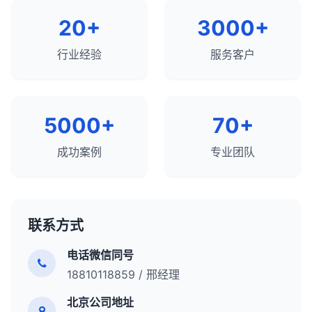
值。
使用Google的结构化数据测试工具验证标记。
的权威性、更好的内容组织和更多的资源投入。对于
只有在内容差异很大、针对不同的目标受众、代表
用户体验
：SERPs的结构和内容直接影响用户体验
监控重定向状态，确保它们正常工作。
7. 避免使用弹出窗口和插页式广告
6. 使用规范化标签处理重复内容
20+
3000+
原始内容创作者来说，应对这一挑战的最佳策略是专
不同的品牌或有特殊的技术需求时，才考虑使用子
在Google Search Console中监控结构化数据
和转化率。
在Google Search Console中提交地址更改，通知
弹出窗口和插页式广告在移动设备上可能会严重影
使用canonical标签指定页面的首选版本，处理重
注于创建独特价值、改善用户体验、加强品牌建设和
域名。
报告。
竞争分析
：分析SERPs可以帮助了解竞争对手的策
行业经验
服务客户
搜索引擎网站已迁移。
响用户体验。
复内容问题。
建立权威性。虽然聚合网站可能在某些情况下表现更
无论选择哪种方式，都应确保：
略和表现。
总结来说，丰富片段是增强搜索结果的有效方式，可
好，但高质量的原创内容仍然是长期SEO成功的基
如果必须使用弹出窗口，请确保它们易于关闭，并
确保每个页面只有一个规范URL，避免规范标签
301重定向与其他重定向类型的区别：
内容高质量且与目标受众相关。
以提高点击率、提供更多信息并增加搜索可见性。通
础。
如何优化SERPs表现：
且不会覆盖主要内容。
链。
过正确实施结构化数据，网站所有者可以为用户提供
302重定向
网站结构清晰且易于导航。
：临时重定向，告诉搜索引擎资源只是
正确处理HTTP/HTTPS和www/non-www版本的
5000+
70+
优化有机搜索排名，争取前10位的位置。
更好的搜索体验，同时获得潜在的SEO优势。虽然丰
暂时移动，不应将链接权益转移到新URL。
8. 测试和监控移动端性能
实施了良好的内部链接策略。
URL。
富片段不直接影响排名，但它们可以显著提高搜索结
实施结构化数据，获取丰富片段。
307重定向
技术SEO基础扎实（如页面速度、移动友好性
：与302类似，但要求客户端保持请求
使用Google的Mobile-Friendly Test工具测试网站
成功案例
专业团队
果的吸引力和实用性。
7. 优化404页面
方法不变。
等）。
的移动友好性。
优化内容以获取特色摘要。
使用PageSpeed Insights和Core Web Vitals评估
创建自定义404页面，提供有用的信息和导航选
308重定向
：与301类似，但要求客户端保持请求
优化标题标签和元描述，提高点击率。
最终，子域名与子目录的选择应该基于对业务需求、
和监控页面性能。
项。
方法不变。
内容组织和SEO影响的综合评估。在大多数情况下，
管理本地搜索存在，优化Google我的商家信息。
在实际移动设备上测试网站，而不仅仅依赖模拟
在404页面上添加搜索功能和重要页面的链接。
子目录提供了更好的SEO价值和更简单的管理，但在
联系方式
元刷新
：通过HTML元标签实现的重定向，不如服
优化图片和视频，提高在多媒体结果中的可见度。
器。
特定情况下，子域名可能是更合适的选择。
监控并修复破损链接，减少404错误的发生。
务器端重定向对SEO友好。
监控和管理知识面板信息。
电话微信同号
定期监控移动端用户行为数据，如跳出率、停留时
总结来说，301重定向是一种重要的技术，用于在
8. 实施响应式设计
间和转化率。
18810118859 / 邢经理
总结来说，SERPs是搜索引擎用户体验的核心，也是
URL更改时维护用户体验和保留SEO价值。正确使用
使用响应式设计确保网站在所有设备上都能提供良
SEO的主要战场。了解SERPs的结构和组成部分，以
301重定向可以确保网站迁移、URL结构更改或内容
9. 优化本地搜索体验
北京公司地址
好的体验。