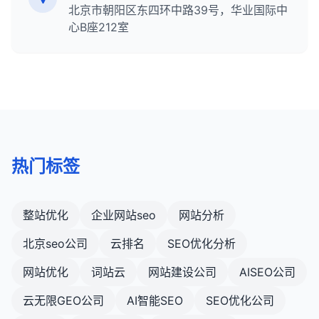
及如何优化网站在SERPs中的表现，对于提高有机流
合并不会对有机搜索流量产生负面影响。了解何时以
北京市朝阳区东四环中路39号，华业国际中
对于本地企业，确保联系信息、营业时间时间和地
这对于移动优先索引尤为重要。
量和实现业务目标至关重要。随着搜索引擎算法的不
及如何使用301重定向是每个SEO专业人员必备的技
心B座212室
址在移动设备上清晰可见。
断发展，SERPs的结构也在不断演变，SEO专业人员
能。
9. 优化网站速度和性能
添加地图和方向功能，方便用户找到实体店。
需要持续关注这些变化并调整他们的策略。
优化页面加载速度，包括压缩图片、使用浏览器缓
优化Google我的商家列表，提高本地搜索可见
存、启用GZIP压缩等。
度。
确保网站架构不会导致不必要的重定向或额外的
10. 考虑渐进渐进式Web应用（PWA）
HTTP请求。
PWA结合了网站和移动应用的最佳特性，提供类似
10. 考虑用户体验和可访问性
应用的体验。
热门标签
网站架构不仅要对搜索引擎友好，还要对用户友
它们可以离线工作，加载速度快，并可以添加到用
好。
户的主屏幕。
确保网站符合WCAG可访问性标准，使所有用户都
PWA可以显著改善移动端用户体验和参与度。
整站优化
企业网站seo
网站分析
能轻松访问内容。
优化移动端体验是一个持续的过程，需要定期测试、
北京seo公司
云排名
SEO优化分析
使用清晰的视觉层次结构和导航线索，帮助用户理
监控和改进。通过关注响应式设计、页面速度、导
解网站结构。
航、内容和互动元素，你可以为移动用户提供出色的
网站优化
词站云
网站建设公司
AISEO公司
体验，同时改善SEO表现和转化率。
创建SEO友好的网站架构是一个需要平衡搜索引擎需
云无限GEO公司
AI智能SEO
SEO优化公司
求和用户体验的过程。通过实施上述原则，你可以创