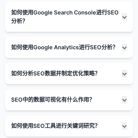
避免重复内容
：如果多个URL指向相同的内容，
文章（Article）
URL（如分页、筛选器、会话ID等）。
：用于新闻、博客文章等。
Universal Analytics中的跳出率定义：
SEO竞争分析是了解竞争对手的SEO策略、优势和劣
广告商通过付费获得的搜索结果位置。
事件信息
：
如何使用Google Search Console进行SEO
301重定向可以帮助集中集中链接权益并避免重复
势，以便制定更有效的SEO计划的过程。通过分析竞
规范URL帮助搜索引擎识别这些重复内容，并将
通常标有"广告"或"推广"字样。
产品（Product）
：用于电子商务产品页面，可包
显示事件日期、时间、地点和票价等信息。
基于会话的定义
：
分析？
内容问题。
争对手，你可以发现机会、避免常见错误，并找到超
它们集中到一个首选URL。
含价格、评分、库存状态等信息。
位于有机搜索结果之前或旁边。
可能包含事件类型和表演者信息。
在Universal Analytics中，跳出率被定义为"单
越竞争对手的方法。
网站迁移
：在网站迁移或域名更改时，301重定向
集中链接权益
：
评论（Review）
：用于产品或服务的用户评论，
页会话"占总会话数的百分比。
丰富片段
：
FAQ（常见问题）
：
是确保用户和搜索引擎能够找到新网站的关键。
SEO竞争分析的步骤：
可包含星级评分。
如果多个URL指向相似内容，链接权益可能会分
Google Search Console（GSC）是Google提供的
单页会话是指用户只浏览了一个页面，且在该页
包含额外信息的有机搜索结果，如星级评分、价
在搜索结果中显示问题和简短回答。
如何使用Google Analytics进行SEO分析？
URL规范化
：帮助搜索引擎确定首选URL版本（如
散在这些URL之间。
免费工具，用于帮助网站管理员监控和优化网站在
面上没有触发任何其他互动事件（如点击、表单
格、事件信息等。
事件（Event）
：用于音乐会、会议等事件，可包
用户可以直接在搜索结果中展开查看答案。
1. 识别主要竞争对手
带www或不带www的版本）。
Google搜索结果中的表现。它提供了有关网站在
规范URL告诉搜索引擎将所有链接权益集中到首
提交等）就离开网站的会话。
含日期、时间、地点等信息。
通过结构化数据标记实现。
HowTo（教程）
：
确定在有机搜索结果中与你竞争的主要网站。
Google搜索中的可见度、搜索流量、索引状态和技术
选URL。
何时使用301重定向：
计算公式
：
Google Analytics是一款强大的免费工具，用于跟踪
食谱（Recipe）
：用于烹饪食谱，可包含烹饪时
知识面板
：
显示步骤说明和完成时间等信息。
不仅包括直接的业务竞争对手，还包括在搜索结果
问题的宝贵数据。
如何分析SEO数据并制定优化策略？
改善索引效率
：
和分析网站流量和用户行为。虽然它主要用于整体网
间、难度、配料等信息。
跳出率 = (单页会话数 / 总会话数) × 100%
显示关于特定实体（如人物、地点、组织等）的
网站迁移
：将网站从一个域名迁移到另一个域名。
中排名靠前的任何网站。
可能包含每个步骤的简短描述。
如何使用Google Search Console进行SEO分析：
站分析，但也可以提供有关SEO性能的宝贵见解。通
通过减少重复内容的索引，搜索引擎可以更有效
综合信息。
本地企业（LocalBusiness）
：用于本地企业，可
特点
：
使用搜索引擎、关键词研究工具和竞争分析工具来
URL结构更改
：更改网站的URL结构或页面命名。
文章信息
：
过分析Google Analytics数据，你可以了解有机搜索
地使用其爬行预算。
包含地址、电话、营业时间等信息。
通常位于搜索结果的右侧。
分析SEO数据并制定优化策略是一个系统性的过程，
如果用户在一个页面上停留时间较长但没有任何
识别竞争对手。
1. 监控搜索流量
合并页面
：将多个页面的内容合并到一个页面。
流量的来源、用户行为和转化情况，从而优化SEO策
显示作者、发布日期和阅读时间等信息。
这有助于确保重要内容得到优先爬行和索引。
SEO中的数据可视化有什么作用？
它涉及收集、分析和解释数据，然后基于这些洞察采
互动，仍然会被视为跳出。
信息来源于于多种渠道道，包括维基百科等。
FAQ（常见问题）
：用于常见问题解答页面。
性能报告
：
略。
可能包含文章的缩略图。
2. 分析关键词排名
删除页面
：当删除页面时，将其重定向到相关的替
控制搜索结果中显示的URL
：
取行动来提高网站的搜索可见度和有机流量。这个过
页面浏览是默认的互动事件。
特色摘要
：
HowTo
：用于教程或步骤说明页面。
分析网站的搜索点击量、展示次数、点击率
代页面。
如何使用Google Analytics进行SEO分析：
程需要结合多种工具和数据源，以及对SEO最佳实践
本地企业信息
：
确定竞争对手排名的关键词，特别是那些对你的业
规范URL可以帮助控制在搜索结果中显示哪个
其他互动事件（如事件跟踪、电子商务交易等）
SEO中的数据可视化是将复杂的SEO数据转化为图形
位于有机搜索结果顶部的特殊结果，提供查询的
（CTR）和平均排名。
结构化数据的格式：
的深入理解。
务重要的关键词。
HTTP到HTTPS迁移
：将网站从HTTP升级到
URL版本。
显示地址、电话、营业时间和评分等信息。
如何使用SEO工具进行关键词研究？
会将单页会话转换为非跳出会话。
或图像表示的过程，以便更直观地理解、分析和沟通
直接答案。
1. 分析有机搜索流量
识别表现最佳的页面和关键词。
HTTPS。
分析他们的排名位置、搜索量和关键词难度。
有助于本地企业吸引附近的潜在客户。
JSON-LD
：
如何分析SEO数据并制定优化策略：
数据洞察。在SEO中，数据可视化可以帮助SEO专业
常见的重复内容场景：
通常包含一个简短的文本摘要、列表或表格。
GA4中的跳出率定义：