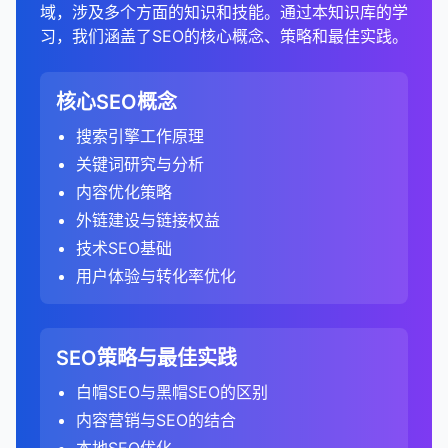
避免过度使用结构化数据或标记不相关的内容。
移动友好性工具
：Google Mobile-Friendly
热图可以显示用户在页面上的点击模式和注意力分
技术SEO工具
专门的外链工具
Microdata或RDFa）。
：Screaming Frog、Sitebulb、
：Majestic、
1. 选择合适的SEO工具
serps对SEO的重要性：
域，涉及多个方面的知识和技能。通过本知识库的学
确保重定向到相关内容，避免将所有页面重定向到
检查特定URL的索引状态。
打印机友好版本
：
据，帮助全面了解竞争 landscape。
输入核心关键词，获取相关关键词建议。
2. 分析用户行为
度、移动友好性等。
GA4更关注用户参与度，而不仅仅是页面浏
Test、BrowserStack。
布。
PageSpeed Insights。
LinkResearchTools。
选择适合合你内容类型的结构化数据。
习，我们涵盖了SEO的核心概念、策略和最佳实践。
首页。
总结来说，结构化数据是SEO的重要组成部分，它帮
内容性能分析工具
：Google Analytics、Google
了解Google如何渲染和理解页面内容。
example.com/article 和
关注长尾关键词，它们通常竞争度较低，转化率
览。
排名目标
检查他们的网站架构、URL结构和内部链接。
：SEO的主要目标是提高网站在相关关键
跳出率分析
：
如何使用SEO工具进行竞争分析：
结构化数据工具
：Google Structured Data
竞争分析工具
免费工具
：Google Search Console、
：SEMrush、Ahrefs、SpyFu。
助搜索引擎更好地理解页面内容，并可能使搜索结果
Search Console、SEMrush Content
example.com/article?print=true
遵循最佳实践
：
3. 发现机会和问题
使用绝对URL，而不是使用相对URL。
提交URL以进行索引。
较高。
词的serps中的排名。
即使是单页会话，如果用户在页面上停留时间超
评估他们的索引覆盖率和爬行效率。
Testing Tool、Schema Markup Validator。
分析有机搜索流量的跳出率，了解用户对内容的
Ubersuggest、SmallSEOTools。
显示丰富片段，提高点击率和转化率。正确实施结构
Analytics。
1. 识别主要竞争对手
只标记页面上实际存在的内容。
网站地图报告
竞争对手分析
：
：
3. 分析数据
过10秒或触发了转化事件，也会被视为参与会
数据可视化可以帮助快速发现SEO机会和问题。
避免链式重定向（A → B → C），尽量直接重定向
核心SEO概念
如何实施规范URL：
相关性和质量的反应。
点击率
检查他们的结构化数据实施情况。
：serps中的位置和展示方式直接影响点击
化数据可以为网站带来明显的竞争优势，特别是在竞
内容优化工具
：Clearscope、MarketMuse、
2. 配置审计设置
2. 分析自己网站的外链概况
确保数据准确准确且与页面内容一致。
话。
（A → C）。
直接竞争对手
监控提交的网站地图状态。
使用SEO工具分析竞争对手排名的关键词。
：业务上的直接竞争对手。
率。
例如，通过比较不同页面的表现图表，可以识别表
比较不同页面和不同关键词的跳出率。
争激烈的行业。
A. 流量分析
搜索引擎工作原理
添加rel="canonical"标签
：
Frase、Surfer SEO。
6. 分析用户体验
设置爬行范围
：
避免使用误导性或不准确的标记。
GA4默认跟踪更多类型的互动事件，如页面滚
现异常的页面。
有机搜索竞争对手
了解Google从网站地图中索引了多少页面。
识别竞争对手排名良好但你尚未针对的关键词机
：在有机搜索结果中与你竞争的
在网站迁移后，保持301重定向至少1年，以确保搜
高跳出率可能表明内容与用户意图不匹配或用户
A. 基本外链指标
可见度
：在serps中占据多个位置（如有机结果、
关键词研究与分析
在HTML头部添加link标签，指定规范URL：
分析有机搜索流量的总体趋势和季节性变化。
内容审计工具
：Screaming Frog、Sitebulb、
动、视频播放等。
评估竞争对手网站的用户体验，包括导航、设计和
网站，即使它们不是直接的业务竞争对手。
会。
指定要审计的域名和子域名。
通过链接概览图，可以识别潜在的链接建设机会。
索引擎有足够的时间更新索引。
体验不佳。
测试和验证
：
知识面板、图片结果等）可以提高品牌可见度。
外链总数
：网站获得的总外链数量。
SEMrush Site Audit。
3. 监控技术问题
内容优化策略
识别表现最佳的页面和关键词。
使用HTTP头
：
内容布局。
问题关键词
使用SEO工具识别竞争对手
：
：
设置爬行限制（如页面数量、深度）。
停留时间分析
：
两种定义的主要区别：
使用相关测试工具验证标记。
更新内部链接，指向新URL，而不是依赖重定向。
用户体验
：serps的结构和内容直接影响用户体验
唯一域名数
：链接到网站的唯一域名数量。
4. 提高沟通效率
关键词研究工具
：SEMrush、Ahrefs、Moz
外链建设与链接权益
分析流量来源（如不同搜索引擎、不同国家/地
移动可用性报告
：
对于非HTML文件（如PDF），可以使用HTTP
分析他们的转化率优化策略。
查找用户在搜索中提出的问题。
使用SEMrush、Ahrefs等工具的竞争对手分析
配置排除规则，排除不需要审计的页面。
分析有机搜索访客的平均停留时间。
在相关搜索控制台中监控结构化数据报告。
和转化率。
Keyword Explorer。
监控重定向状态，确保它们正常工作。
跟踪模型
区）。
引用域与外链比例
：
：评估链接多样性。
技术SEO基础
头指定规范URL：
可视化使SEO数据和洞察更容易传达给非技术人员
检查网站在移动设备上的可用性问题。
评估他们的移动端体验。
功能。
这些关键词可以用于创建FAQ页面和回答式内
设置用户代理
：
较长的停留时间通常表明内容有价值且引人入
竞争分析
竞争分析工具
：分析serps可以帮助了解竞争对手的策
：SEMrush、Ahrefs、BuzzSumo。
总结来说，丰富片段是增强强搜索结果的有效方式，
比较有机搜索与其他渠道的表现。
nofollow与dofollow比例
Universal Analytics：基于会话和页面浏览的跟
：了解链接的价值分
和决策者。
在搜索控制台中提交地址地址更改，通知搜索引擎
用户体验与转化率优化
修复移动兼容性问题，提高移动用户体验。
通过搜索控制台
：
容。
输入你的域名，工具会自动识别主要的有机搜索
胜。
选择要模拟的搜索引擎爬虫（如
7. 监控社交媒体和品牌存在
略和表现。
可以可以提高点击率、提供更多信息并增加搜索可见
布。
踪模型。
网站已迁移。
图表和图形通常比表格和数字更容易理解和记忆。
Core Web Vitals报告
竞争对手。
：
可以在搜索控制台中设置参数处理规则，自动处
B. 排名分析
2. 分析内容性能
Googlebot）。
比较不同页面和不同关键词的停留时间。
性。通过正确实施结构化数据，网站所有者所有者可
3. 分析关键词指标
GA4：基于事件的跟踪模型，将所有用户互动
分析竞争对手的社交媒体存在和活动。
如何优化serps表现：
这可以帮助获得对SEO项目的支持和资源。
理某些类型的URL参数。
B. 链接质量分析
301重定向与其他重定向类型的区别：
手动识别竞争对手
监控网站的Core Web Vitals表现。
：
或使用默认用户代理进行全面审计。
监控目标关键词的排名变化。
页面浏览量和会话深度
：
以为用户提供更好的搜索体验，同时同时获得潜在的
A. 流量和排名分析
都视为事件。
评估他们的品牌提及和声誉。
搜索量
SEO策略与最佳实践
：
识别需要优化的页面，以提高用户体验和排名。
搜索核心业务关键词，识别排名靠前的网站。
域名权威性
：使用工具的域名权威性指标（如
优化有机搜索排名，争取前10位的位置。
规范URL的最佳实践：
配置高级设置
：
SEO优势。虽然丰富片段不直接影响排名，但它们可
分析排名变化的原因（如算法更新、内容更改、链
5. 支持数据驱动决策
302重定向
：临时重定向，告诉搜索引擎资源只是
分析有机搜索访客的平均页面浏览量和会话深
识别带来最多有机搜索流量的页面。
定义方式
：
分析他们的内容在社交媒体上的表现。
了解每月搜索特定关键词的次数。
Ahrefs DR、Moz DA）评估链接来源的质量。
安全问题报告
分析行业报告和目录，识别主要参与者。
白帽SEO与黑帽SEO的区别
：
以显著提高搜索结果的吸引力和实用性。
接建设）。
暂时移动，不应将链接权益转移到新URL。
度。
启用JavaScript渲染，以审计JavaScript生成
实施结构化数据，获取丰富片段。
数据可视化使基于数据的决策更容易。
始终使用绝对URL，而不是相对URL。
分析这些页面的排名关键词和搜索量。
Universal Analytics：关注单页会话与多页会话
高搜索量通常意味着更多的潜在流量，但也意味
页面权威性
：评估具体链接页面的权威性。
监控网站是否存在安全问题。
内容营销与SEO的结合
的内容。
识别排名下降的页面，并找出原因。
8. 综合分析和策略制定
这些指标反映了用户对网站内容的兴趣和参与
307重定向
：与302类似，但要求客户端端保持请
优化内容以获取特色摘要。
通过直观地展示数据和趋势，可以减少决策中的主
2. 分析竞争对手的关键词策略
的比例。
识别排名下降的页面，并找出原因。
着更高的竞争。
确保规范URL指向有效的、可访问的页面。
链接相关性
：分析链接来源网站与你的网站的主题