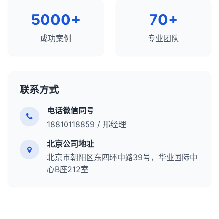
创建更有价值、更相关和更有效的内容，提高网站的
竞争分析工具
：SpyFu、SimilarWeb、
搜索可见度、用户参与度和转化率。内容分析应该是
5000+
70+
iSpionage。
任何全面SEO策略的核心组成部分，需要定期进行以
内容分析工具
：BuzzSumo、Clearscope、
适应不断变化的用户需求和搜索环境。
成功案例
专业团队
MarketMuse。
链接分析工具
：Ahrefs、Majestic、Moz Link
Explorer。
技术SEO工具
：Screaming Frog、Sitebulb、
联系方式
PageSpeed Insights。
电话微信同号
总结来说，使用SEO工具进行竞争分析是了解竞争
18810118859 / 邢经理
landscape、识别机会和威胁、制定差异化策略的重
要过程。通过全面分析竞争对手的关键词策略、内容
北京公司地址
策略、链接策略、技术SEO和用户体验，你可以制定
北京市朝阳区东四环中路39号，华业国际中
更有效的SEO计划，提高网站的搜索可见度和有机流
心B座212室
量。竞争分析应该是任何全面SEO策略的重要组成部
分，需要定期进行以适应不断变化的搜索环境和竞争
格局。