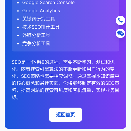
内容类型分析
：
识别转化路径和关键转化页面。
分析关键词搜索量的季节性变化。
Google Search Console
B. 内容结构分析
的用户参与度评估，考虑了时间、互动和转化等多
元描述
：缺失、重复、过长或过短的元描述。
分析链接来源的行业分布。
布。
5. 提交和监控更改
在Universal Analytics中，可以在"获取" > "搜索
总结来说，规范URL是解决重复内容问题和集中链接
分析竞争对手使用的内容类型（如博客、指南、
分析转化漏斗，找出流失点。
这有助于规划内容和营销活动。
总结来说，SEO竞争分析是制定有效SEO策略的关键
Google Analytics
个因素。
分析标题层级（H1、H2、H3等）的使用。
控制台" > "查询"报告中查看一些关键词数据。
H1标签
：缺失、重复、多个H1标签等问题。
分析链接来源的网站类型（如博客、新闻网站、论
树状图
：显示层次结构数据，如网站结构、内容分
权益的重要工具。通过正确实施规范URL，网站管理
URL提交
视频、信息图表等）。
：
比较不同关键词和页面的转化表现。
步骤。通过全面分析竞争对手的关键词排名、内容策
关键词研究工具
更准确的用户行为分析
坛等）。
：GA4的基于事件的模型可
类等。
评估内容的可读性和格式（如段落长度、列表使
4. 分析搜索意图
员可以确保搜索引擎将链接权益集中到首选URL版
在GA4中，关键词数据更加有限，建议结合
图片优化
：缺失alt文本、未压缩图片、图片尺寸问
提交新页面或更新的页面以进行索引。
评估不同内容类型的表现。
略、链接概况、技术SEO和用户体验，你可以识别机
技术SEO审计工具
F. 技术SEO分析
以更准确地捕捉用户在单页应用和现代网站上的行
用、图片等）。
本，提高重要内容的排名潜力。规范URL应该是任何
Google Search Console进行关键词分析。
题等。
地图
：显示地理分布数据，如来自不同地区的流
信息型意图
：用户寻求信息或答案。
会、发现差距，并制定差异化的策略来提高你的搜索
内容质量分析
加速Google对重要页面的索引。
：
3. 分析竞争对手的外链概况
为。
外链分析工具
全面SEO策略的重要组成部分，特别是对于内容丰富
量。
检查内容的深度和全面性。
URL结构
：过长URL、非SEO友好URL、参数问题
检查爬行错误和索引问题。
可见度。定期进行竞争分析可以帮助你保持领先地
导航型意图
：用户试图访问特定网站。
更改地址工具
评估竞争对手内容的质量、原创性和价值。
：
5. 分析移动与桌面表现
比较外链指标
：
或动态生成的网站。
竞争分析工具
等。
需要调整分析方法
：从旧版分析工具迁移到GA4的
仪表板
：综合展示多个相关指标，提供整体性能视
评估页面速度和Core Web Vitals表现。
位，并适应不断变化的搜索环境。
C. 内容新鲜度分析
交易型意图
：用户准备购买产品或服务。
在网站迁移或域名更改时通知Google。
分析他们的内容结构、格式和可读性。
在"受众群体" > "移动" > "概述"报告中，分析有机
比较自己网站与竞争对手的外链数量、质量和多
网站需要调整其数据分析方法和指标解读。
图。
检查移动友好性和响应式设计。
C. 性能问题
商业调查型意图
：用户正在研究产品或服务，可能
分析内容的发布和更新日期。
内容更新频率
确保搜索排名和流量的平滑过渡。
：
搜索流量在不同设备上的表现。
样性。
总结来说，GA4中的跳出率（通过参与率间接反映）
分析网站架构和内部链接结构。
SEO是一个持续的过程，需要不断学习、测试和优
在未来购买。
SEO数据可视化工具
页面速度
：加载时间长、未优化的资源、渲染阻塞
识别需要更新的过时内容。
移除URL工具
分析竞争对手的内容更新频率。
：
比较移动、桌面和 tablet 设备的流量、跳出率、
识别差距和机会。
与旧版分析工具中的跳出率在定义和计算方法上有显
化。随着搜索引擎算法的不断更新和用户行为的变
分析搜索结果页面（SERPs）以确定主导的搜索意
资源等。
停留时间和转化率。
G. 链接分析
Google Data Studio
评估内容的时效性和相关性。
：免费的可视化工具，可以
请求从Google索引中移除特定URL。
评估他们的内容新鲜度和时效性。
分析竞争对手的链接来源
：
著差异。GA4采用了更全面的参与度评估方法，考虑
化，SEO策略也需要相应调整。通过掌握本知识库中
图。
Core Web Vitals
：LCP、FID、CLS问题。
连接多种数据源。
识别设备特定的问题和机会。
处理敏感信息泄露等紧急情况。
分析外链概况，包括数量、质量和多样性。
识别竞争对手的主要链接来源。
了停留时间、互动事件和转化等多个因素，而不仅仅
D. 内容重复分析
的核心概念和最佳实践，你将能够制定有效的SEO策
4. 分析竞争对手的链接策略
确保目标关键词的内容与搜索意图匹配。
服务器响应时间
：TTFB（Time to First Byte）问
Tableau
：强大的商业智能和可视化工具。
是页面浏览次数。这种变化反映了现代网站（特别是
识别高价值的链接来源。
找出你可以争取的高质量链接机会。
略，提高网站的搜索可见度和有机流量，实现业务目
6. 创建自定义报告和仪表板
识别网站内部的重复内容。
Google Search Console最佳实践
链接概况分析
：
题。
Power BI
：微软的商业分析工具，提供丰富的可
单页应用）的用户行为特点，提供了更准确的用户参
5. 组织和优先级排序
标。
分析锚文本分布。
分析竞争对手的链接策略
：
分析与竞争对手内容的相似性。
创建自定义报告，专注于对SEO最重要的指标。
定期检查GSC数据，至少每周一次。
比较你和竞争对手的外链数量、质量和多样性。
视化选项。
与度衡量标准。了解这些差异对于正确解读GA4数据
D. 移动友好性
监控竞争对手的链接策略。
了解竞争对手的链接建设策略。
创建关键词组
：
解决重复内容问题，提高内容独特性。
设置SEO仪表板，集中展示关键的SEO指标和趋
设置自定义提醒，及时了解重要问题。
分析链接增长趋势。
和制定有效的SEO策略至关重要。
SEMrush/Ahrefs/Moz
：SEO工具通常包含内置
移动兼容性问题。
识别他们使用的内容类型和链接获取方法。
将相似的关键词分组，便于内容规划。
返回首页
势。
4. 识别机会和问题
的可视化功能。
结合其他工具（如Google Analytics）进行综合分
链接来源分析
：
4. 分析竞争对手的内容
响应式设计问题。
每个组应该围绕一个核心主题或概念。
使用高级细分功能，分析特定用户群体的行为。
析。
4. 识别链接机会
Excel/Google Sheets
：基本但有效的可视化工
识别竞争对手的主要链接来源。
机会
：
内容主题分析
：
移动视图中的内容可读性问题。