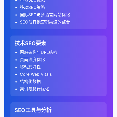
及时修复任何安全威胁，避免网站被标记为不安
本地SEO优化
度。
配置认证，以审计需要登录的页面。
分析竞争对手的排名策略。
求方法不变。
综合所有分析结果，识别竞争对手的优势和劣势。
观因素。
GA4：关注参与会话与总会话的比例，考虑了
优化标题标签和元描述，提高点击率。
竞争度
关键词排名分析
：
：
避免将规范URL指向404页面或重定向页面。
相关性。
B. 用户参与度分析
全。
移动SEO策略
设置自定义HTTP头。
找出你可以利用的机会和需要应对的威胁。
这有助于制定更有效的SEO策略和优化措施。
308重定向
：与301类似，但要求客户端保持请求
C. 内容分析
更多的参与指标。
3. 分析转化
评估在有机搜索中排名特定关键词的难度。
识别竞争对手排名的关键词。
管理本地搜索存在，优化本地商家信息。
链接位置
：分析链接在页面上的位置（如内容内、
手动操作报告
：
不要设置相互冲突的规范标签（如A指向B，B指向
分析页面的跳出率、停留时间和页面浏览量。
国际SEO与多语言网站优化
方法不变。
制定差异化的SEO策略，以超越竞争对手。
3. 运行技术审计
时间因素
分析表现最佳的内容类型和主题。
：
大多数工具使用1-100的分数表示竞争度。
分析这些关键词的搜索量、竞争度和转化价值。
转化路径分析
：
侧边栏、页脚）。
6. 监控进度和效果
A）。
优化图片和视频，提高在多媒体结果中的可见度。
检查网站是否受到Google的手动操作处罚。
识别高跳出率页面，并分析原因（如内容质量、相
SEO与其他营销渠道的整合
设定明确的目标和关键绩效指标。
元刷新
：通过HTML元标签签实现的重定向，不如
识别内容差距，即用户需求但网站尚未覆盖的主
Universal Analytics：不考虑停留时间，只考虑
关键词难度
比较你和竞争对手的关键词覆盖范围。
：
启动审计工具，开始爬行和分析网站。
在"转化" > "目标" > "路径"报告中，分析有机搜
可视化仪表板可以帮助实时监控SEO进度和效果。
关性、用户体验）。
了解处罚原因，并提交 reconsideration请求。
确保每个页面只有一个规范标签。
C. 锚文本分析
监控和管理知识面板信息。
不如服务器端重定向对SEO友好。
题。
页面浏览次数和互动事件。
索访客的转化路径。
关键词差距分析
类似于竞争度，但更专注于排名所需的SEO努
：
根据网站大小，这可能需要几分钟到几小时。
SEO竞争分析工具
这使得可以快速识别问题并及时调整策略。
分析用户在页面上的行为流和互动模式。
对于移动版本，使用rel="alternate"标签指向桌面
分析锚文本分布，了解最常见的锚文本类型。
总结来说，serps是搜索引擎用户体验的核心，也是
4. 优化搜索展示
分析内容的深度和质量。
GA4：将停留时间超过10秒作为参与会话的标
总结来说，301重定向是一种重要的技术，用于在
力。
了解哪些页面和路径最有可能导致转化。
识别竞争对手排名但你未排名的高价值关键词。
大型网站可能需要分段审计或使用更强大的工具。
关键词研究工具
可视化报告可以帮助展示SEO工作的价值和成果。
：SEMrush、Ahrefs、Moz
技术SEO要素
版本，同时使用canonical标签指向首选版本。
识别过度优化的锚文本，避免被视为操纵。
SEO的主要战场。了解serps的结构和组成部分，以
C. 转化分析
准之一。
URL更改时维护用户体验和保留SEO价值。正确使用
评估内容的新鲜度和时效性。
结构化数据报告
考虑因素包括当前排名网站的权威性、内容质量
：
转化漏斗分析
：
找出你排名但竞争对手未排名的关键词优势。
Keyword Explorer
及如何优化网站在serps中的表现，对于提高有机流
4. 分析审计报告
定期审核规范标签，确保它们仍然准确。
确保锚文本多样化，包括品牌词、通用词和精确匹
301重定向可以确保确保网站迁移、URL结构更改或
网站架构与URL结构
SEO中常见的数据可视化类型
分析内容页面的转化率和转化价值。
和链接概况。
指标名称
：
监控结构化数据的实施状态。
设置和分析转化漏斗，了解有机搜索访客在转化
搜索意图分析
：
D. 用户行为分析
竞争分析工具
：SEMrush、Ahrefs、SpyFu、
量和实现业务目标至关重要。随着搜索引擎算法的不
配关键词。
内容合并不会对有机搜索流量产生负面影响。了解何
页面速度优化
识别最有效的转化路径和内容。
点击率（CTR）
：
规范URL与其他技术的区别：
A. 爬行和索引问题
过程中的流失点。
Universal Analytics：使用"跳出率"作为主要指
趋势图/线图
：显示随时间变化的数据，如有机搜
识别结构化数据错误，以获取丰富片段。
SimilarWeb
分析竞争对手针对不同搜索意图的关键词策略。
断发展，serps的结构也在不断演变，SEO专业人员
分析有机搜索访客的跳出率、停留时间和页面浏览
时以及如何使用301重定向是每个SEO专业人员必备
移动友好性
D. 链接增长趋势
标。
索流量、排名变化等。
分析内容对转化漏斗的贡献。
了解搜索特定关键词的用户点击搜索结果的比
优化漏斗中的薄弱环节，提高转化率。
面包屑导航报告
：
爬行错误
：404错误、服务器错误、重定向链等。
需要持续关注这些变化并调整他们的策略。
链接分析工具
：Ahrefs、Majestic、Moz Link
评估他们如何覆盖信息型、导航型、商业调查型
301重定向
：
量。
的技能。
例。
Core Web Vitals
GA4：使用"参与率"作为主要指标，不再直接提
柱状图/条形图
：比较不同类别或时间段的数据，
有机搜索转化价值
：
分析外链增长趋势，了解链接建设的效果。
Explorer
监控面包屑导航的实施状态。
和交易型关键词。
索引问题
：noindex标签、canonical标签问题、重
301重定向是服务器端的永久重定向，会将用户
识别高跳出率页面，并分析原因。
3. 分析内容质量和优化机会
供跳出率。
如不同页面的流量、不同关键词的排名等。
高CTR表明关键词有较高的用户兴趣。
结构化数据
复内容等。
分析有机搜索流量带来的转化价值。
识别异常的链接增长或下降，可能表明算法更新或
技术SEO工具
：Screaming Frog、Google
修复面包屑导航问题，改善搜索结果展示。
和搜索引擎都引导到新URL。
分析用户在网站上的浏览路径和行为流。
3. 分析竞争对手的内容策略
A. 关键词使用分析
饼图/环形图
：显示部分与整体的关系，如流量来
转化价值
索引与爬行优化
：
手动操作。
Search Console、PageSpeed Insights
爬行预算问题
比较不同关键词、页面和流量来源的转化价值。
：低价值页面消耗爬行预算、爬行深
对SEO和数据分析的影响：
AMP报告
：
规范URL是建议性的，不会自动重定向用户。
评估移动用户体验。
源分布、转化率分布等。
内容主题分析
：
分析页面的关键词密度和分布。
评估特定关键词的潜在转化价值。
度过深等。
比较不同时期的链接增长情况。
内容分析工具
：Clearscope、MarketMuse、
监控AMP页面的状态。
noindex标签
：
数据比较困难
：由于定义不同，不同分析工具中的
4. 分析关键词（在GA4中有限）
E. 转化分析
散点图
：显示两个变量之间的关系，如页面速度与
分析竞争对手的主要内容主题和子主题。
Frase
识别缺失的重要关键词。
考虑关键词与业务目标的相关性。
修复AMP错误，确保AMP页面在移动搜索中正
B. 技术SEO元素
E. 链接来源分析
跳出率/参与率数据不能直接比较。
noindex标签告诉搜索引擎不要索引页面。
转化率的关系。
由于Google的关键词加密政策，Google
SEO工具与分析
评估他们的内容深度和广度。
分析有机搜索流量的转化率和转化价值。
社交媒体分析工具
确保关键词使用自然，避免过度优化。
：Hootsuite、Buffer、
季节性
：
确显示。
标题标签
规范URL告诉搜索引擎索引哪个版本的页面。
：缺失、重复、过长或过短的标题标签。
更全面的参与度评估
分析链接来源的国家/地区分布。
：GA4的参与率提供了更全面
Analytics中直接的关键词数据有限。
热图
：显示用户在页面上的点击模式和注意力分
Brandwatch