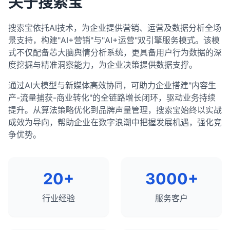
关于搜索宝
定期监控和分析外链概况。
高网站的搜索可见度和有机流量。
优化转化路径和号召性用语。
统性的过程，它涉及选择合适的工具、配置审计设
改善内容的可读性和用户体验。
7. 综合分析和策略制定
结合多种工具进行综合分析。
置、运行审计、分析报告、优先级排序和修复问题，
内容推广策略
：
搜索宝依托AI技术，为企业提供营销、运营及数据分析全场
优势和劣势分析
：
6. 实施和监控
制定长期的链接建设策略，而非短期的链接获取。
以及验证和监控。通过定期进行技术审计，你可以确
景支持，构建"AI+营销"与"AI+运营"双引擎服务模式。该模
制定内容推广计划，增加内容的可见度和参与
识别竞争对手的主要优势和劣势。
制定详细的实施计划和时间表。
保网站在技术上是健康的，最大限度地提高搜索引擎
总结来说，使用SEO工具进行外链分析是了解网站链
式不仅配备芯大脑舆情分析系统，更具备用户行为数据的深
度。
评估自己网站的相对优势和劣势。
爬行和索引效率，并为良好的搜索排名奠定基础。
优先解决高影响的问题和机会。
接概况、评估竞争 landscape、识别链接机会和监控
度挖掘与精准洞察能力，为企业决策提供数据支撑。
识别有效的内容推广渠道。
机会和威胁分析
：
链接健康状况的重要过程。通过全面的外链分析，你
定期监控关键指标，评估优化效果。
通过AI大模型与新媒体高效协同，可助力企业搭建"内容生
识别可以利用的机会。
可以制定更有效的链接建设策略，提高网站的权威性
内容分析的最佳实践
根据数据和结果调整策略。
产-流量捕获-商业转化"的全链路增长闭环，驱动业务持续
和排名潜力。外链分析应该是任何全面SEO策略的重
评估需要应对的威胁。
建立持续优化的循环。
结合定量和定性分析。
提升。从算法策略优化到品牌声量管理，搜索宝始终以实战
要组成部分，需要定期进行以适应不断变化的搜索环
差异化策略
：
关注用户需求和搜索意图。
成效为导向，帮助企业在数字浪潮中把握发展机遇，强化竞
总结来说，分析SEO数据并制定优化策略是一个系统
境。
制定差异化的SEO策略，以超越竞争对手。
定期进行内容审计和分析。
争优势。
性的过程，它涉及确定关键指标、收集和分析数据、
找出竞争对手未充分覆盖的领域。
识别机会和问题、制定策略并实施。这个过程需要结
使用多种工具进行综合分析。
优先级排序
：
合多种工具和数据源，以及对SEO最佳实践的深入理
基于数据制定内容策略，而非猜测。
解。通过持续分析和优化，你可以不断提高网站的搜
根据影响和可行性对策略进行优先级排序。
20+
3000+
关注内容的质量和价值，而非数量。
索可见度和有机流量，实现业务目标。
制定详细的实施计划和时间表。
总结来说，使用SEO工具进行内容分析是评估内容性
行业经验
服务客户
能、识别优化机会、了解竞争 landscape和制定有效
常用的SEO竞争分析工具
内容策略的重要过程。通过全面的内容分析，你可以
全面SEO工具
：SEMrush、Ahrefs、Moz Pro。