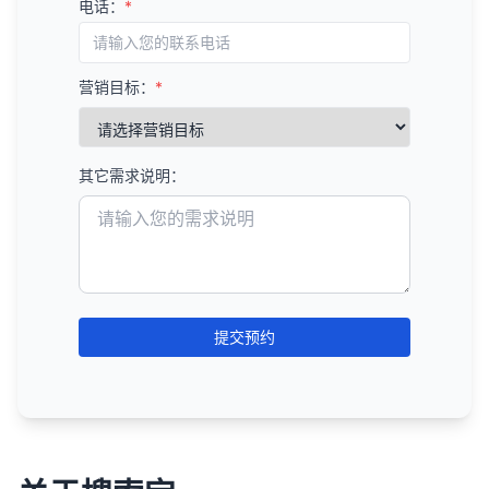
电话：
*
如全局的元描述模板问题、图片优化问题等。
关键词机会分析
：
量和竞争度数据。
B. 技术SEO策略
评估竞争对手的移动友好性。
监控丢失的链接
：
按修复难度排序
：
识别有搜索量但竞争度较低的关键词。
SEMrush
：全面的SEO工具，提供关键词研究、
修复爬行错误和索引问题。
分析他们的响应式设计和移动用户体验。
监控丢失的链接，了解为什么链接被移除。
考虑修复的技术难度和所需资源。
分析长尾关键词机会。
竞争分析等功能。
优化页面速度和Core Web Vitals。
结构化数据分析
：
营销目标：
*
尝试恢复重要的丢失链接。
可以先解决一些容易修复但影响较大的问题。
内容格式机会
：
Ahrefs
：强大的关键词研究和链接分析工具。
改善移动友好性。
分析竞争对手的结构化数据实施情况。
监控不良链接
：
创建修复计划
：
识别未充分利用的内容格式（如视频、信息图
Moz Keyword Explorer
：提供关键词难度和机会
优化网站架构和内部链接。
识别他们使用的结构化数据类型。
识别可能有害的链接（如来自垃圾网站的链
表、播客等）。
分数。
制定详细的修复计划和时间表。
实施结构化数据。
其它需求说明：
接）。
分析不同内容格式的表现。
6. 分析竞争对手的用户体验
KeywordTool.io
：从多个来源获取关键词建议。
分配责任人和资源。
使用Google的不自然链接报告工具处理不良链
C. 链接建设策略
AnswerThePublic
：专注于问题型关键词和长尾
设置检查点和验证步骤。
网站设计分析
：
接。
6. 制定内容优化策略
关键词。
识别和争取高价值的链接机会。
评估竞争对手的网站设计和视觉吸引力。
定期审计
：
6. 验证和监控
内容更新策略
：
Ubersuggest
：由Neil Patel创建的免费关键词研
创建有价值的内容，自然吸引链接。
分析他们的品牌一致性和用户界面。
定期进行外链审计，评估链接概况的健康状况。
制定内容更新计划，保持内容新鲜和相关。
修复问题后，重新运行审计以验证修复效果。
究工具。
修复损坏的链接。
导航和可用性分析
：
调整链接建设策略，以获得更好的结果。
优先更新高价值但表现不佳的内容。
使用Google Search Console等工具监控技术问
提交预约
监控和管理链接概况。
总结来说，使用SEO工具进行关键词研究是一个系统
评估竞争对手的网站导航和可用性。
题。
内容创建策略
：
外链分析的最佳实践
性的过程，它涉及确定核心关键词、扩展关键词列
分析他们的用户路径和转化漏斗。
D. 用户体验优化策略
建立定期审计计划，预防未来的技术问题。
基于内容差距分析创建新内容。
表、分析关键词指标、理解搜索意图、组织和优先级
关注链接质量而非数量。
内容体验分析
：
改善页面设计和布局。
监控关键技术指标的变化，如页面速度、Core
确定最佳内容格式和结构。
排序，以及持续监控和优化。通过有效地使用SEO工
确保链接来源与你的网站主题相关。
评估竞争对手的内容阅读体验。
Web Vitals等。
优化导航和网站结构。
具，你可以识别高价值的关键词机会，了解竞争
内容优化策略
：
追求自然的锚文本分布。
分析他们的多媒体使用和互动元素。
landscape，并制定数据驱动的关键词策略，从而提
改进内容可读性和格式。
优化现有内容的关键词使用和结构。
总结来说，使用SEO工具进行网站技术审计是一个系