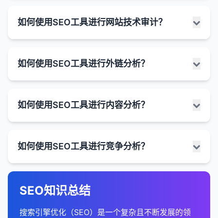
分析流量趋势，了解SEO努力的效果。
获取概览
：
找出竞争对手排名良好但你尚未针对的有价值关键
规范化URL
：统一带www和不带www的URL版
人员、营销团队和决策者更好地理解网站性能、识别
推荐的格式，使用JSON格式。
丰富片段的优势：
被称为"位置0"，因为它位于排名第一的结果之
关键词研究是SEO的基础，它涉及识别和分析用户在
关键词分析
：
HTTP与HTTPS版本
在"获取" > "所有流量" > "渠道"报告中查看有机
：
1. 确定关键绩效指标（KPIs）
基于事件的定义
：
词。
本。
趋势和模式，并做出数据驱动的决策。
如何使用SEO工具进行网站技术审计？
易于实施和维护，通常放置在页面的head部
上。
搜索引擎中使用的词语和短语，以便优化网站内容，
搜索流量的总体情况。
识别带来最多流量的关键词。
http://example.com 和 https://example.com
提高点击率
：视觉上更吸引人的搜索结果通常获得
流量指标
在GA4中，跳出率被重新定义为"未参与的会
：有机搜索流量、新访客比例、回访访客
处理重复内容
：将重复内容页面重定向到规范版
分。
3. 评估网站内容
SEO中数据可视化的作用：
提高在相关搜索中的可见度。SEO工具可以大大简化
本地搜索结果
：
比较有机搜索与其他渠道（如直接访问、社交媒
更高的点击率。
找出有高展示次数但低点击率的关键词，优化这
比例。
话"的反面。
带www与不带www版本
：
本。
和增强关键词研究过程，提供有关搜索量、竞争度、
Microdata
：
体、付费搜索）的表现。
分析竞争对手网站的内容质量、深度和广度。
针对本地查询显示的结果，如"附近的咖啡店"。
些关键词的标题和元描述。
网站技术审计是评估网站技术健康状况的过程，旨在
提供更多信息
排名指标
GA4不再直接提供跳出率指标，而是提供"参与
：关键词排名、排名变化、排名分布。
：用户可以在点击前获得更多相关信
1. 简化复杂数据
www.example.com 和 example.com
排名难度和相关关键词的宝贵数据。
如何实施301重定向：
将标记直接嵌入到HTML元素中。
如何使用SEO工具进行外链分析？
分析有机搜索流量的趋势，了解SEO努力的效
评估他们的内容类型（如博客、指南、视频等）。
通常包含地图和本地企业列表。
发现新的关键词机会。
识别可能影响搜索引擎爬行、索引和排名的技术问
息，帮助他们做出更明智的决定。
率"，即参与会话占总会话的百分比。
参与度指标
：跳出率、平均停留时间、平均页面浏
SEO涉及大量复杂数据，如关键词排名、流量统
分页内容
：
果。
如何使用SEO工具进行关键词研究：
题。SEO工具可以自动化大部分审计过程，提供详细
RDFa
：
确定他们的内容差距，即他们没有覆盖但用户需要
通过服务器配置文件
页面分析
：
：
览量。
参与会话是指满足以下任一条件的会话：
图片和视频结果
：
增加搜索可见性
：丰富片段通常比标准结果占据更
计、用户行为和技术指标。
example.com/blog?page=1,
的技术问题报告，并帮助优先解决最重要的问题。
分析搜索引擎
：
的主题。
使用HTML属性来提供结构化数据。
Apache服务器：使用.htaccess文件
分析各个页面的搜索表现。
多空间，提高了在搜索结果中的可见度。
转化指标
持续时间超过10秒
：转化率、转化数量、转化价值。
显示与查询相关的图片或视频。
外链分析是评估网站外部链接概况的过程，包括链接
数据可视化可以将这些复杂数据转化为易于理解的
1. 确定核心关键词
example.com/blog?page=2 等
在"获取" > "所有流量" > "来源/媒介"报告中查
如何使用SEO工具进行内容分析？
分析他们的内容更新频率和新鲜度。
不如JSON-ld和Microdata常用。
Nginx服务器：修改nginx.conf文件
识别表现最佳的页面，了解它们成功的原因。
如何使用SEO工具进行网站技术审计：
数量、质量、多样性和来源。外链是搜索引擎排名的
技术指标
包含至少一个转化事件
：爬行错误、索引覆盖率、页面速度。
图形和图表。
可能以网格形式显示在有机搜索结果中或有专门
竞争优势
：在竞争激烈的搜索结果中，丰富片段可
从业务、产品或服务的核心术语开始。
筛选器和排序选项
：
看来自不同搜索引擎的流量。
重要因素，因此分析和监控外链概况对于制定有效的
的标签页。
找出需要改进的页面。
以帮助你的结果脱颖而出。
链接指标
包含至少两个页面或屏幕浏览
：外链数量、外链质量、锚文本分布。
这使得即使是非技术人员也能理解SEO数据和趋
通过CMS插件
：
实施结构化数据的最佳实践：
4. 分析链接概况
考虑目标受众可能使用的描述性词语。
1. 选择合适的SEO工具
example.com/products?
了解Google、Bing、Yahoo等搜索引擎带来的
SEO策略至关重要。SEO工具可以提供详细的外链数
势。
新闻结果
：
许多CMSCMS系统提供重定向插件，可以轻松
潜在的排名提升
计算公式
：
：虽然丰富片段本身不直接影响排
内容分析是评估网站内容质量、相关性和有效性的过
category=shirts&color=red&sort=price
评估竞争对手的外链数量、质量和多样性。
2. 分析索引状态
使用头脑风暴和客户反馈来确定初步的核心关键词
使用推荐的JSON-LD格式。
流量比例。
2. 收集数据
网站爬行工具
：Screaming Frog SEO Spider、
据和分析，帮助了解网站的链接概况和竞争
如何使用SEO工具进行竞争分析？
设置301重定向。
名，但提高的点击率和用户参与度可能间接有助于
程，旨在识别改进机会并制定内容优化策略。SEO工
显示与查询相关的新闻文章。
参与率 = (参与会话数 / 总会话数) × 100%
列表。
2. 识别趋势和模式
识别他们的主要链接来源和链接建设策略。
会话ID和跟踪参数
分析着陆页
Sitebulb、DeepCrawl。
：
：
landscape。
索引覆盖率报告
：
只标记页面上实际存在的内容。
搜索引擎工具
：Google Search Console、Bing
排名。
具可以提供有关内容性能、关键词使用、内容结构和
通常有专门的"新闻"标签页。
通过编程语言
：
虽然GA4不直接提供跳出率，但可以通过以下
分析他们的内部链接结构和锚文本分布。
在线审计工具
example.com/product.php?
在"行为" > "网站内容" > "着陆页"报告中，筛选
：SEMrush Site Audit、Ahrefs Site
Webmaster Tools。
可视化可以帮助快速识别数据中的趋势和模式，这
了解网站中有多少页面被Google索引。
2. 使用关键词研究工具扩展列表
确保结构化数据准确反映页面内容。
如何使用SEO工具进行外链分析：
用户参与度的宝贵数据，帮助创建更有效的内容策
公式计算：
使用PHP、ASP等编程语言语言言设置HTTP议
如何实现丰富片段：
相关搜索
：
SEO竞争分析是了解竞争对手的SEO策略、优势和劣
Audit、Moz Pro Site Crawl。
id=123&sid=abc123
有机搜索流量，查看表现最佳的着陆页。
找出你可以争取的高质量链接机会。
些可能在原始数据中不明显。
分析工具
：Google Analytics、Google Analytics
识别被排除在索引之外的页面及其原因。
略。
关键词建议工具
：
使用相关测试测试工具验证实施。
跳出率 ≈ (1 - (参与会话数 / 总会话数)) ×
SEO知识总结
HTTP头
势的过程，旨在识别机会、避免常见错误，并制定更
1. 选择合适的外链分析工具
位于搜索结果底部的相关查询列表。
页面速度工具
分析这些页面的跳出率、停留时间和转化率。
：Google PageSpeed Insights、
4。
例如，通过趋势线图可以轻松识别有机搜索流量的
移动版本
：
使用结构化数据
：
检查是否有重复内容、服务器错误或抓取问题。
100%
5. 评估技术SEO
使用SEMrush、Ahrefs、Moz或Google
如何使用SEO工具进行内容分析：
有效的SEO计划。SEO工具可以提供有关竞争对手关
监控相关搜索控制台中的结构化数据报告。
GTmetrix、Pingdom。
季节性变化或长期增长趋势。
帮助用户细化或扩展他们的搜索。
301重定向的最佳实践：
识别需要优化的低性能页面。
SEO工具
全面SEO工具
：SEMrush、Ahrefs、Moz、Majestic。
：SEMrush、Ahrefs、Moz Pro。
example.com/page 和 m.example.com/page
在页面中添加结构化数据标记（如JSON-LD、
URL检查工具
：
搜索引擎优化（SEO）是一个复杂且不断发展的领
Keyword Planner等工具的关键词建议功能。
键词排名、内容策略、链接概况和技术SEO的宝贵数
特点
：
分析竞争对手网站的技术SEO状况，包括页面速