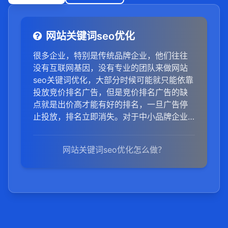
网站关键词seo优化
很多企业，特别是传统品牌企业，他们往往
没有互联网基因，没有专业的团队来做网站
seo关键词优化，大部分时候可能就只能依靠
投放竞价排名广告，但是竞价排名广告的缺
点就是出价高才能有好的排名，一旦广告停
止投放，排名立即消失。对于中小品牌企业
来说，长期投放广告如果带来的转化一般，
那么成本势必会hold不住。所以，其实我们
网站关键词seo优化怎么做？
中小企业可以同步做seo关键词优化工作，而
不单单依赖于竞价排名。那么网站关键词seo
优化怎么做呢？1,关键词研究：使用工具分析
用户搜索习惯，选择与你网站内容高度相关
且竞争度适中的关键词。2,内容优化：确保网
站内容高质量且与关键词相关，避免过度堆
砌关键词。标题、正文、标签和元数据都要