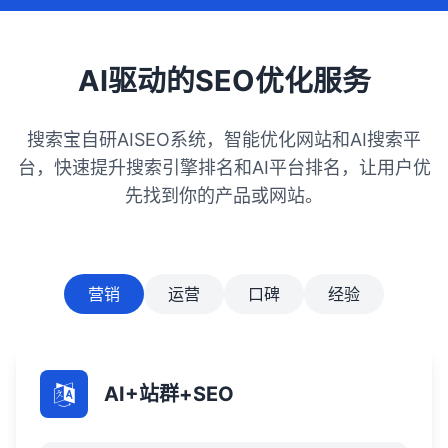
合理使用关键词。3,用户体验：优化网站结
构，确保加载速度快、易用且适应不同设
备。提供有价值的内容和优质服务，提高用
AI驱动的SEO优化服务
户满意度。4,内外链建设：通过内部链接引导
用户浏览相关内容，提高转化率。同时，与
搜索宝自研AISEO系统，智能优化网站和AI搜索平
高质量网站建立合作关系，获取外部链接，
提高网站权威性。
台，快速提升搜索引擎排名和AI平台排名，让用户优
先找到你的产品或网站。
营销
运营
口碑
经验
AI+站群+SEO